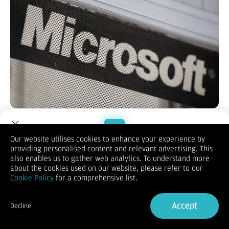
Jakarta, CNBC Indonesia
- Microsoft mengingatkan
pengguna Windows 11 untuk segera melakukan pembaruan
software. Hal ini disampaikan Microsoft dalam sebuah
Our website utilises cookies to enhance your experience by
pengumuman di blog resmi mereka.
providing personalised content and relevant advertising. This
Welcome to Dupoin.
Update ini dikhusukan bagi pengguna Windows 11 versi 21H2
also enables us to gather web analytics. To understand more
(Enterprise, Education, IoT Enterprise) dan versi 22H2 (Home
Trade with a Trusted Broker
about the cookies used on our website, please refer to our
dan Pro).
Cookie Policy
for a comprehensive list.
Pasalnya, Microsoft akan menghentikan dukungan pembaruan
Sign Up now
keamanan untuk Windows 11 versi 21H2 dan 22H2.
Accept
Decline
"Pembaruan keamanan Oktober 2024 adalah rilis keamanan
Already have an Account?
Sign in
terakhir untuk edisi Enterprise, Education, dan IoT Enterprise