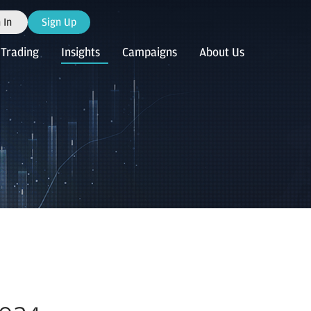
 In
Sign Up
Trading
Insights
Campaigns
About Us