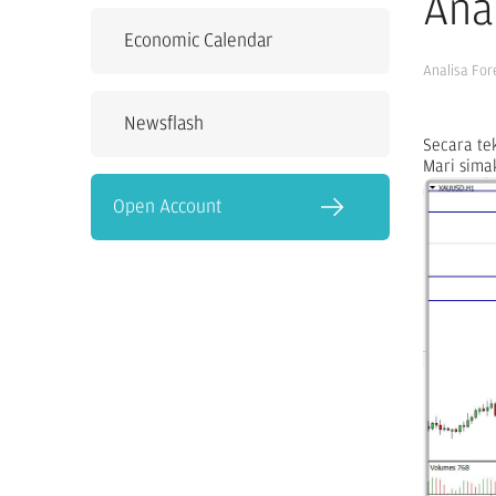
Ana
Economic Calendar
Analisa For
Newsflash
Secara tek
Mari sima
Open Account