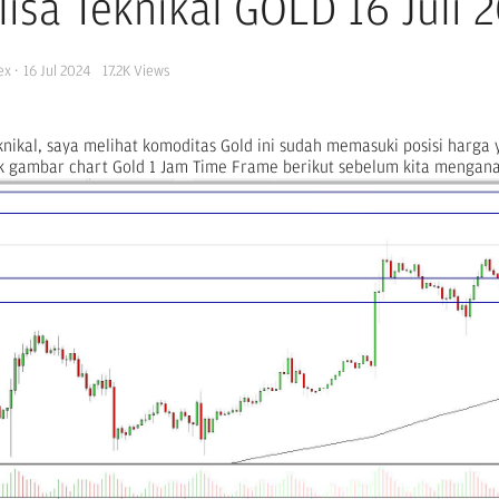
lisa Teknikal GOLD 16 Juli 
ex
·
16 Jul 2024
17.2K
Views
nikal, saya melihat komoditas Gold ini sudah memasuki posisi harga y
k gambar chart Gold 1 Jam Time Frame berikut sebelum kita menganal