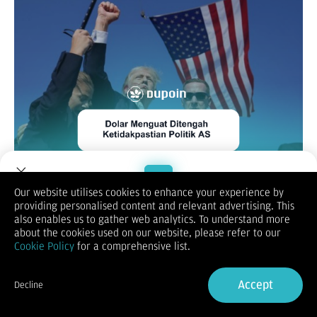
Our website utilises cookies to enhance your experience by
Dolar AS mengalami kenaikan hari ini karena para investor
providing personalised content and relevant advertising. This
Welcome to Dupoin.
mencari tempat yang aman setelah percobaan pembunuhan
also enables us to gather web analytics. To understand more
Trade with a Trusted Broker
terhadap mantan Presiden Donald Trump. Insiden ini secara
about the cookies used on our website, please refer to our
signifikan berdampak pada sentimen pasar, yang mengarah
Cookie Policy
for a comprehensive list.
pada suasana perdagangan yang berhati-hati dan spekulasi
Sign Up now
mengenai prospek Trump dalam pemilu November mendatang.
Accept
Decline
Kenaikan dolar terjadi dengan mengorbankan mata uang
Already have an Account?
Sign in
utama lainnya, dengan euro turun 0,21% menjadi $1,0887 dan
pound Inggris turun 0,18% menjadi $1,2966. Dolar Australia