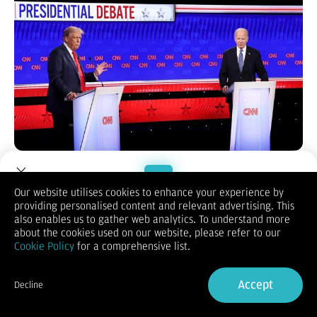
Joe Biden dan Donald Trump tengah bersaing memperebutkan
kursi presiden AS. Debat pertama pun sudah berlangsung pada
27 Juni lalu.
Our website utilises cookies to enhance your experience by
Berdasarkan hasil CNN Flash Poll, sebanyak 67 persen
providing personalised content and relevant advertising. This
Welcome to Dupoin.
pengamat debat mengatakan Trump berhasil mengalahkan
also enables us to gather web analytics. To understand more
petahana Presiden Joe Biden. Selain jajak pendapat CNN,
Trade with a Trusted Broker
about the cookies used on our website, please refer to our
pemimpin mayoritas DPR Steve Scalise juga mengatakan
Cookie Policy
for a comprehensive list.
bahwa Trump sukses memenangkan debat perdana itu.
Sign Up now
Sementara itu penampilan Biden dalam debat perdana ini
telah membuat panik Partai Demokrat. Pasalnya, Biden tidak
Accept
Decline
tampil fit karena berulang kali terdengar membersihkan
Already have an Account?
Sign in
tenggorokannya yang kering.