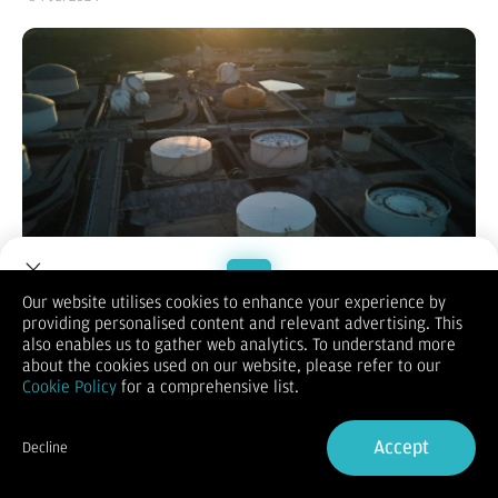
Our website utilises cookies to enhance your experience by
providing personalised content and relevant advertising. This
Welcome to Dupoin.
also enables us to gather web analytics. To understand more
Trade with a Trusted Broker
Bisnis.com
, JAKARTA — Harga minyak naik sekitar 1% pada
about the cookies used on our website, please refer to our
perdagangan Rabu (3/7/2024) setelah penurunan stok minyak
Cookie Policy
for a comprehensive list.
mentah AS yang lebih besar dari perkiraan, namun kenaikan
Sign Up now
tersebut dibatasi oleh kekhawatiran tentang meningkatnya
Accept
persediaan global dalam perdagangan yang tipis menjelang
Decline
Already have an Account?
Sign in
liburan Hari Kemerdekaan AS.
Mengutip
Reuters
, harga minyak mentah berjangka Brent naik