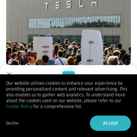
Jakarta, CNBC Indonesia -
Tesla menghadapi masa yang berat.
Sebab kemungkinan pengiriman pada kuartal lalu akan turun
Our website utilises cookies to enhance your experience by
6%.
providing personalised content and relevant advertising. This
Welcome to Dupoin.
Laporan dari 12 analisis yang disurvei LSEG menyebutkan Tesla
also enables us to gather web analytics. To understand more
akan mengirimkan 438.019 unit pada April hingga Juni lalu,
Trade with a Trusted Broker
about the cookies used on our website, please refer to our
dikutip dari Reuters, Selasa (2/7/2024).
Cookie Policy
for a comprehensive list.
Reuters menuliskan penurunan ini terjadi selama dua kuartal
Sign Up now
berturut-turut. Menurut situs itu kemungkinan karena
menghadapi persaingan ketat di China dan lambatnya
Accept
Decline
permintaan yang disebabkan kurangnya model baru yang lebih
Already have an Account?
Sign in
murah.