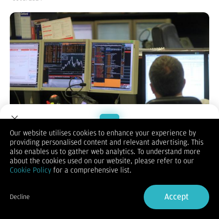
Our website utilises cookies to enhance your experience by
providing personalised content and relevant advertising. This
Welcome to Dupoin.
also enables us to gather web analytics. To understand more
Pasar London memulai minggu ini dengan pergerakan positif,
Trade with a Trusted Broker
about the cookies used on our website, please refer to our
karena kenaikan saham real estate dan tren pasar Eropa yang
Cookie Policy
for a comprehensive list.
lebih luas berkontribusi pada pandangan yang lebih optimis.
FTSE 100 naik 0,4%, berpotensi mengakhiri penurunan selama
Sign Up now
empat sesi baru-baru ini, sementara FTSE 250 mengalami
Accept
Decline
kenaikan 0,6% pada pukul 07.30 GMT.
Already have an Account?
Sign in
Peningkatan sentimen pasar terjadi dengan latar belakang
pemungutan suara putaran pertama dalam pemilihan umum