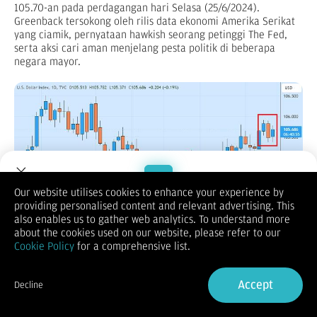
105.70-an pada perdagangan hari Selasa (25/6/2024).
Greenback tersokong oleh rilis data ekonomi Amerika Serikat
yang ciamik, pernyataan hawkish seorang petinggi The Fed,
serta aksi cari aman menjelang pesta politik di beberapa
negara mayor.
Our website utilises cookies to enhance your experience by
providing personalised content and relevant advertising. This
Welcome to Dupoin.
also enables us to gather web analytics. To understand more
Trade with a Trusted Broker
about the cookies used on our website, please refer to our
Cookie Policy
for a comprehensive list.
Laporan menunjukkan harga rumah keluarga tunggal di
Sign Up now
Amerika Serikat meningkat secara stabil. Kenaikan tercatat
Accept
Decline
sebesar 0.2 persen pada bulan April, setelah naik 0.1 persen
Already have an Account?
Sign in
pada Maret.