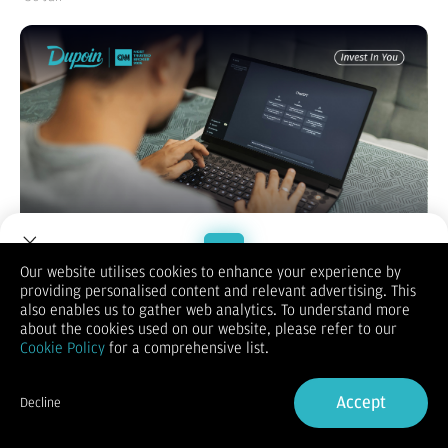
Our website utilises cookies to enhance your experience by
providing personalised content and relevant advertising. This
Welcome to Dupoin.
also enables us to gather web analytics. To understand more
Persaingan AI semakin ketat di tahun 2026 dengan hadirnya
Trade with a Trusted Broker
about the cookies used on our website, please refer to our
Grok, Gemini, ChatGPT, dan Claude. Artikel ini membahas
Cookie Policy
for a comprehensive list.
perbandingan mendalam mulai dari fitur utama, kecerdasan
Sign Up now
model, performa, hingga keunggulan masing-masing platform
dalam berbagai skenario penggunaan.
Accept
Decline
Dengan perbandingan yang objektif dan terstruktur, artikel ini
Already have an Account?
Sign in
membantu Anda menentukan AI terbaik sesuai kebutuhan