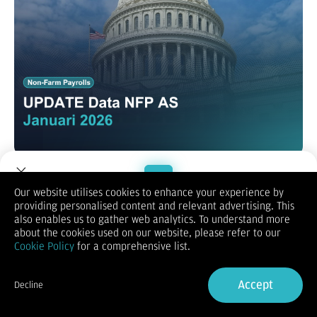
Laporan Non-Farm Payrolls (NFP) untuk Desember 2025 akan
dirilis pada hari Jumat, 9 Januari 2026. Data NFP adalah
laporan yang mengukur jumlah pekerjaan yang bertambah
Our website utilises cookies to enhance your experience by
atau berkurang dalam ekonomi Amerika Serikat (AS).
providing personalised content and relevant advertising. This
Welcome to Dupoin.
Laporan NFP diterbitkan oleh Departemen Tenaga Kerja AS.
also enables us to gather web analytics. To understand more
Trade with a Trusted Broker
Laporan ini penting dikarenakan Amerika Serikat merupakan
about the cookies used on our website, please refer to our
negara dengan ekonomi terbesar di dunia dan mata uangnya
Cookie Policy
for a comprehensive list.
yaitu Dolar AS adalah mata uang cadangan dari global.
Sign Up now
Berikut hasil dari NFP Januari (Desember 2025) :
Accept
Decline
Already have an Account?
Sign in