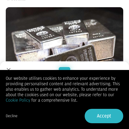
Our website utilises cookies to enhance your experience by
providing personalised content and relevant advertising. This
Welcome to Dupoin.
also enables us to gather web analytics. To understand more
Trade with a Trusted Broker
about the cookies used on our website, please refer to our
KONTAN.CO.ID -
Harga perak spot melanjutkan reli dan
Cookie Policy
for a comprehensive list.
menembus level US$ 65 per ons troi pada Rabu (17/12/2025),
Sign Up now
mencetak rekor tertinggi sepanjang sejarah.
Kenaikan ini ditopang oleh permintaan industri dan investasi
Accept
Decline
yang solid, serta ketersediaan pasokan yang kian ketat.
Already have an Account?
Sign in
Seiring dengan pergerakan perak, harga emas juga menguat