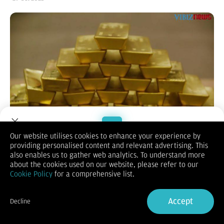
(Vibiznews – Commodity) – Harga emas dunia bangkit dari
Our website utilises cookies to enhance your experience by
tekanan selama 3 hari berturut pada akhir perdagangan
providing personalised content and relevant advertising. This
Welcome to Dupoin.
komoditas sesi Asia hari Rabu (29/10/2025) karena perhatian
also enables us to gather web analytics. To understand more
Trade with a Trusted Broker
beralih ke penurunan suku bunga Federal Reserve pada
about the cookies used on our website, please refer to our
malam nanti.
Cookie Policy
for a comprehensive list.
Harga emas berusaha naik dari kisaran terendah 3 pekan lebih
Sign Up now
di tengah rebound dolar AS dengan pasar memperkirakan
Accept
akan terjadi penurunan suku bunga Fed lagi pada pertemuan
Decline
terakhir mereka tahun ini di bulan Desember.
Already have an Account?
Sign in
Sebelumnya sentimen safe haven diredam oleh prospek