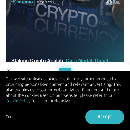
Our website utilises cookies to enhance your experience by
Kamu mungkin sudah sering dengar istilah staking dalam
providing personalised content and relevant advertising. This
dunia kripto. Banyak yang menyebutnya sebagai cara
Welcome to Dupoin.
also enables us to gather web analytics. To understand more
“menabung sambil menghasilkan uang” dari aset digital yang
Trade with a Trusted Broker
about the cookies used on our website, please refer to our
kamu miliki. Tapi, apa sebenarnya arti staking crypto,
Cookie Policy
for a comprehensive list.
bagaimana cara kerjanya, dan apakah benar bisa menjadi
sumber penghasilan pasif yang aman?
Sign Up now
Apa Itu Staking Crypto?
Accept
Decline
Staking crypto adalah proses mengunci sejumlah aset kripto
Already have an Account?
Sign in
dalam jaringan blockchain untuk membantu memvalidasi