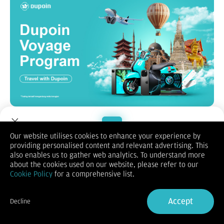
Hari ini adalah hari dimulainya
Voyage Program
, program
kompetisi terbesar dari Dupoin untuk yang terpilih!
Melalui program ini, Anda bisa mendapatkan reward mewah
Our website utilises cookies to enhance your experience by
dan eksklusif hanya dengan menjalankan aktivitas seperti:
providing personalised content and relevant advertising. This
Welcome to Dupoin.
Total deposit bersih
also enables us to gather web analytics. To understand more
Volume trading referral
Trade with a Trusted Broker
about the cookies used on our website, please refer to our
Jumlah klien aktif baru
Cookie Policy
for a comprehensive list.
Semua aktivitasmu akan tercatat secara otomatis dan bisa
Sign Up now
Anda pantau langsung melalui dashboard Pusat Hadiah.
Cara Bergabung Voyage Program
Accept
Decline
Already have an Account?
Sign in
Klik tombol "Partisipasi" di halaman Reward Center dan mulai
kumpulkan poin berdasarkan performa mu selama periode