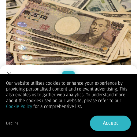
(Vibiznews-Forex) – Posisi yen dalam pair USDJPY masih
Our website utilises cookies to enhance your experience by
tertekan di kisaran terendah dalam 7 bulan pada
providing personalised content and relevant advertising. This
Welcome to Dupoin.
perdagangan forex sesi Asia hari Rabu (8/10/2025) setelah
also enables us to gather web analytics. To understand more
Trade with a Trusted Broker
kemenangan mengejutkan Sanae Takaichi sebagai pemimpin
about the cookies used on our website, please refer to our
baru Partai Demokrat Liberal (LDP) yang berkuasa di Jepang.
Cookie Policy
for a comprehensive list.
Partai berkuasa Jepang telah memilih Takaichi yang ingin Bank
Sign Up now
of Japan (BOJ) melanjutkan kenaikan suku bunga dengan hati-
Accept
hati dan mendukung komunikasi yang erat antara bank sentral
Decline
dan pemerintah.
Already have an Account?
Sign in
Namun kemenangannya memicu lemahnya prospek BOJ akan