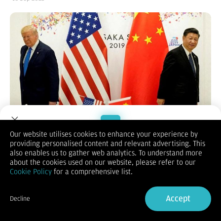
Presiden China
Xi Jinping
menjadi pemimpin dunia yang paling
Our website utilises cookies to enhance your experience by
diuntungkan dari kembalinya
Donald Trump
ke Gedung Putih.
providing personalised content and relevant advertising. This
Welcome to Dupoin.
Pakar hubungan internasional asal Inggris, Bill
also enables us to gather web analytics. To understand more
Trade with a Trusted Broker
Emmott mengatakan kebijakan Trump yang kerap
about the cookies used on our website, please refer to our
mengasingkan sekutu-sekutu AS di kawasan Indo-Pasifik
Cookie Policy
for a comprehensive list.
memberi ruang bagi China untuk tampil seolah sebagai
Sign Up now
pemimpin global.
Accept
"Tidak diragukan lagi bahwa pemimpin dunia yang paling
Decline
senang dengan Trump kembali berkuasa, selain Trump sendiri,
Already have an Account?
Sign in
adalah Presiden Xi Jinping," ucap Emmott dalam kolomnya di