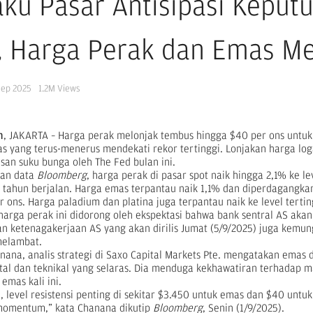
aku Pasar Antisipasi Keput
, Harga Perak dan Emas M
Sep 2025
1.2M
Views
m
, JAKARTA – Harga perak melonjak tembus hingga $40 per ons untuk 
s yang terus-menerus mendekati rekor tertinggi. Lonjakan harga l
an suku bunga oleh The Fed bulan ini.
kan data
Bloomberg
, harga perak di pasar spot naik hingga 2,1% ke 
 tahun berjalan. Harga emas terpantau naik 1,1% dan diperdagangkan 
r ons. Harga paladium dan platina juga terpantau naik ke level terti
harga perak ini didorong oleh ekspektasi bahwa bank sentral AS a
ran ketenagakerjaan AS yang akan dirilis Jumat (5/9/2025) juga kem
melambat.
nana, analis strategi di Saxo Capital Markets Pte. mengatakan emas d
al dan teknikal yang selaras. Dia menduga kekhawatiran terhadap 
emas kali ini.
u, level resistensi penting di sekitar $3.450 untuk emas dan $40 untu
momentum,” kata Chanana dikutip
Bloomberg
, Senin (1/9/2025).