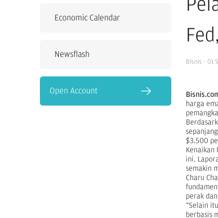
Pel
Economic Calendar
Fed
Newsflash
Bisnis
·
01 
Open Account
Bisnis.co
harga ema
pemangkas
Berdasar
sepanjang
$3.500 pe
Kenaikan 
ini. Lapo
semakin 
Charu Cha
fundament
perak dan 
“Selain it
berbasis 