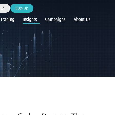
 In
Sign Up
Trading
Insights
Campaigns
About Us