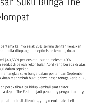
usan Suku Bunga The
elompat
pertama kalinya sejak 2011 seiring dengan kenaikan
ogam mulia ditopang oleh optimisme kemungkinan
level $40,5391 per ons atau sudah melesat 40%
sedikit di bawah rekor bulan April yang berada di atas
nggi dalam sepekan.
kan memangkas suku bunga dalam pertemuan September
ungkinan menambah bukti bahwa pasar tenaga kerja di AS
an perak tiba-tiba hidup kembali saat faktor
masa depan The Fed menjadi penopang penguatan harga
k perak berhasil ditembus, yang memicu aksi beli