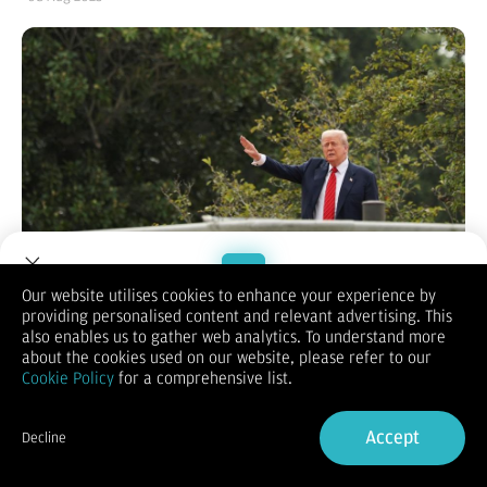
Jakarta, CNBC Indonesia - Presiden Amerika Serikat (AS)
Our website utilises cookies to enhance your experience by
Donald Trump memerintahkan pengunduran diri sesegera
providing personalised content and relevant advertising. This
Welcome to Dupoin.
mungkin untuk CEO Intel Lip-Bu Tan yang baru diangkat pada
also enables us to gather web analytics. To understand more
Trade with a Trusted Broker
Maret 2025 lalu.
about the cookies used on our website, please refer to our
Trump mengatakan Tan memiliki konflik kepentingan yang
Cookie Policy
for a comprehensive list.
sangat tinggi karena kedekatannya dengan perusahaan-
Sign Up now
perusahaan China. Hal ini menimbulkan keraguan terkait
rencana membangkitkan kembali Intel sebagai raja chip AS
Accept
Decline
yang kini sedang terseok-seok menghadapi persaingan.
Already have an Account?
Sign in
Pada April 2025, Reuters melaporkan bahwa Tan