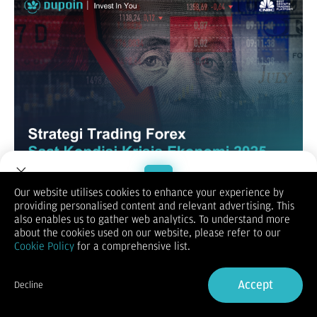
Our website utilises cookies to enhance your experience by
Dalam dunia finansial, krisis ekonomi adalah fase yang penuh
providing personalised content and relevant advertising. This
tantangan sekaligus peluang. Bagi seorang trader forex,
Welcome to Dupoin.
also enables us to gather web analytics. To understand more
periode ini bisa menjadi ajang pembuktian kemampuan
Trade with a Trusted Broker
about the cookies used on our website, please refer to our
membaca pasar dan mengambil keputusan cerdas. Namun,
Cookie Policy
for a comprehensive list.
untuk bisa bertahan dan memanfaatkan peluang di tengah
gejolak, Anda harus memahami bagaimana trading forex saat
Sign Up now
kondisi krisis ekonomi, terutama ketika faktor geopolitik dan
Accept
Decline
ekonomi global sedang memanas seperti di tahun 2025 ini.
Already have an Account?
Sign in
Memahami Konteks Konflik Dunia dan