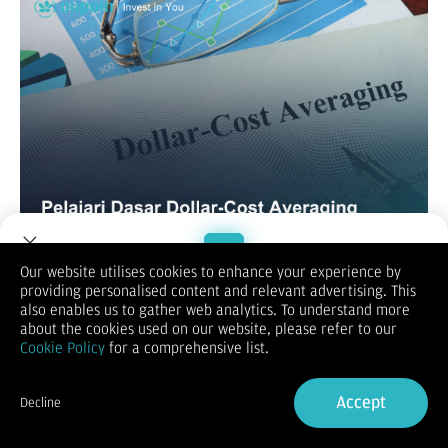
Our website utilises cookies to enhance your experience by
Banyak orang ingin mulai berinvestasi, tapi sering bingung
providing personalised content and relevant advertising. This
kapan waktu terbaik untuk membeli aset. Ada juga yang takut
Welcome to Dupoin.
also enables us to gather web analytics. To understand more
salah ambil keputusan dan akhirnya menunda terus. Nah, di
Trade with a Trusted Broker
about the cookies used on our website, please refer to our
sinilah strategi Dollar-Cost Averaging atau DCA bisa jadi solusi
Cookie Policy
for a comprehensive list.
praktis.
Tanpa perlu repot menebak-nebak waktu pasar, Anda cukup
Sign Up now
rutin mengalokasikan dana untuk membeli aset pilihan.
Accept
Decline
Strategi ini bukan cuma simpel, tapi juga terbukti membantu
Already have an Account?
Sign in
meredam dampak fluktuasi harga. Yuk, pelajari dasar dan
manfaat Dollar-Cost Averaging agar investasi Anda makin