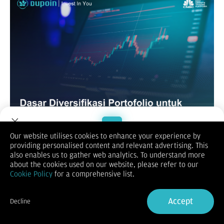
Our website utilises cookies to enhance your experience by
Bagi banyak pemula, investasi atau trading seringkali terlihat
providing personalised content and relevant advertising. This
berfokus hanya dengan satu aset, beli saat murah, jual saat
Welcome to Dupoin.
also enables us to gather web analytics. To understand more
mahal. Namun, kenyataannya jauh lebih kompleks. Salah satu
Trade with a Trusted Broker
about the cookies used on our website, please refer to our
prinsip paling mendasar yang bisa membantu Anda bertahan
Cookie Policy
for a comprehensive list.
dalam jangka panjang adalah diversifikasi portofolio.
Dalam artikel ini, Anda akan mempelajari apa itu diversifikasi
Sign Up now
portofolio, mengapa penting bagi investor pemula, jenis-jenis
Accept
Decline
aset yang bisa digunakan untuk diversifikasi, serta panduan
Already have an Account?
Sign in
langkah demi langkah untuk memulainya dengan bijak.