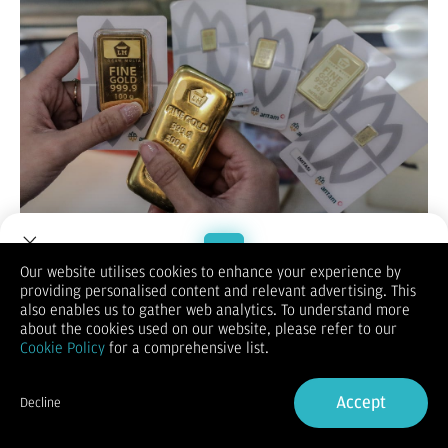
Bisnis.com
, JAKARTA — Mengintip prediksi pergerakan harga
Our website utilises cookies to enhance your experience by
emas menuju akhir Juli 2025.
providing personalised content and relevant advertising. This
Welcome to Dupoin.
Analis Dupoin
Futures Indonesia Andy Nugraha menjelaskan
also enables us to gather web analytics. To understand more
Trade with a Trusted Broker
bahwa harga emas menunjukkan pergerakan yang dinamis
about the cookies used on our website, please refer to our
sepanjang pekan lalu.
Cookie Policy
for a comprehensive list.
Fluktuasi, lanjut dia, disebabkan oleh sejumlah faktor
Sign Up now
eksternal seperti penguatan dolar AS, ketegangan geopolitik,
Accept
hingga spekulasi kebijakan moneter Amerika Serikat.
Decline
Already have an Account?
Sign in
“Meski sempat mengalami tekanan, tren jangka menengah
emas masih berada dalam jalur
bullish
. Sinyal penguatan