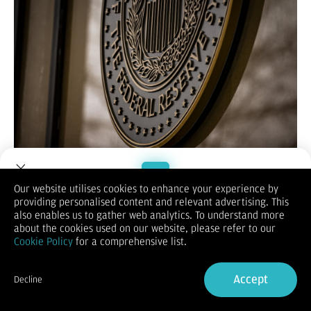
Bisnis.com
, JAKARTA — Anggota Dewan Gubernur Federal
Our website utilises cookies to enhance your experience by
Reserve, Christopher Waller, menilai bahwa bank sentral
providing personalised content and relevant advertising. This
Welcome to Dupoin.
Amerika Serikat tersebut harus menurunkan suku bunga The
also enables us to gather web analytics. To understand more
Trade with a Trusted Broker
Fed bulan ini untuk mendukung pasar tenaga kerja yang terus
about the cookies used on our website, please refer to our
menunjukkan pelemahan.
Cookie Policy
for a comprehensive list.
Pernyataan Waller itu menunjukkan perbedaan sikapnya dari
Sign Up now
sebagian besar anggota Dewan Gubernur The Fed, yang
Accept
menilai bahwa lanskap ketenagakerjaan di Amerika Serikat
Decline
Already have an Account?
Sign in
(AS) masih solid. Dia pun menilai pemotongan suku bunga The
Fed sebesar 25 basis poin pada Juli 2025 sebagai langkah yang