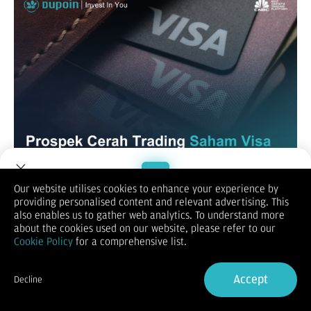
Our website utilises cookies to enhance your experience by
Di tengah dunia yang semakin terdigitalisasi, perusahaan
providing personalised content and relevant advertising. This
berbasis pembayaran seperti Visa Inc menjadi sorotan utama
Welcome to Dupoin.
also enables us to gather web analytics. To understand more
di pasar saham. Visa tidak hanya menjadi penghubung
Trade with a Trusted Broker
about the cookies used on our website, please refer to our
transaksi global, tetapi juga telah bertransformasi menjadi
Cookie Policy
for a comprehensive list.
inovator utama di sektor pembayaran digital.
Bagi trader dan investor, saham Visa Inc (NYSE: V) kian
Sign Up now
dianggap sebagai aset potensial untuk dikoleksi jangka
Accept
Decline
menengah hingga panjang. Tapi, apa sebenarnya yang
Already have an Account?
Sign in
membuat saham Visa Inc begitu menjanjikan? Yuk, kita kupas
tuntas!