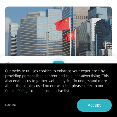
(Vibiznews – Indeks) – Bursa saham Hong Kong membalikkan
Our website utilises cookies to enhance your experience by
kerugian awal bulan Juni pada perdagangan hari Selasa
providing personalised content and relevant advertising. This
(3/6/2025) oleh harapan Presiden Trump dan pemimpin
Welcome to Dupoin.
also enables us to gather web analytics. To understand more
Tiongkok Xi Jinping akan berbicara pekan ini melalui saluran
Trade with a Trusted Broker
about the cookies used on our website, please refer to our
telepon.
Cookie Policy
for a comprehensive list.
Indeks harian Hang Seng ditutup rebound dari posisi terendah
dalam 3 pekan dikarenakan meredanya ketegangan
Sign Up now
perdagangan antara AS-Tiongkok yang meningkatkan
Accept
Decline
sentimen.
Already have an Account?
Sign in
Sementara itu, Menteri Keuangan Paul Chan menegaskan
kembali target pertumbuhan PDB Hong Kong tahun 2025