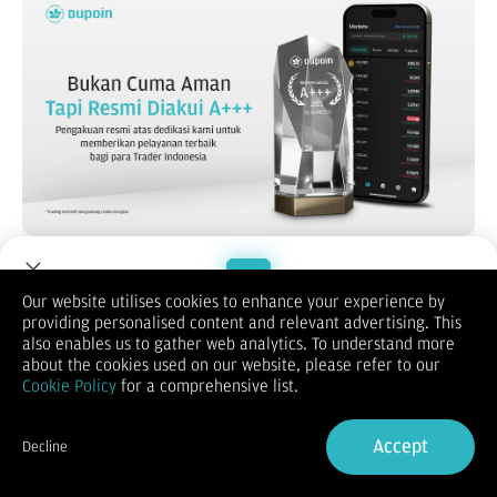
Dengan bangga kami umumkan bahwa PT Dupoin Futures
Indonesia (Dupoin) kembali mencatatkan pencapaian
Our website utilises cookies to enhance your experience by
membanggakan melalui perolehan predikat
Grade A+++
dari
providing personalised content and relevant advertising. This
Welcome to Dupoin.
Badan Pengawas Perdagangan Berjangka Komoditi (Bappebti)
also enables us to gather web analytics. To understand more
untuk periode triwulan I tahun 2025 (Januari–Maret 2025).
Trade with a Trusted Broker
about the cookies used on our website, please refer to our
Peringkat Grade A+++ ini merupakan hasil evaluasi berkala
Cookie Policy
for a comprehensive list.
yang dilakukan oleh Bappebti terhadap seluruh pialang
Sign Up now
berjangka di Indonesia. Evaluasi tersebut mencakup berbagai
aspek penting seperti kinerja operasional, integritas
Accept
Decline
keuangan, kepatuhan terhadap regulasi hukum, kualitas
Already have an Account?
Sign in
layanan nasabah, penanganan pengaduan, hingga upaya aktif