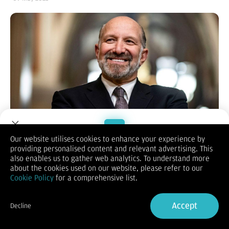
Our website utilises cookies to enhance your experience by
providing personalised content and relevant advertising. This
Welcome to Dupoin.
also enables us to gather web analytics. To understand more
Bisnis.com
, JAKARTA - Menteri Perdagangan Amerika Serikat
Trade with a Trusted Broker
about the cookies used on our website, please refer to our
(AS) Howard Lutnick mengatakan kesepakatan dagang dengan
Cookie Policy
for a comprehensive list.
Korea Selatan dan Jepang dapat memakan waktu lebih lama
untuk diselesaikan daripada kerangka perjanjian AS-Inggris,
Sign Up now
sebagai sinyal bahwa beberapa mitra Asia mungkin harus
Accept
Decline
menunggu keringanan tarif.
Already have an Account?
Sign in
"Anda harus menghabiskan banyak waktu dengan Jepang dan
Korea Selatan. Ini tidak akan menjadi kesepakatan yang