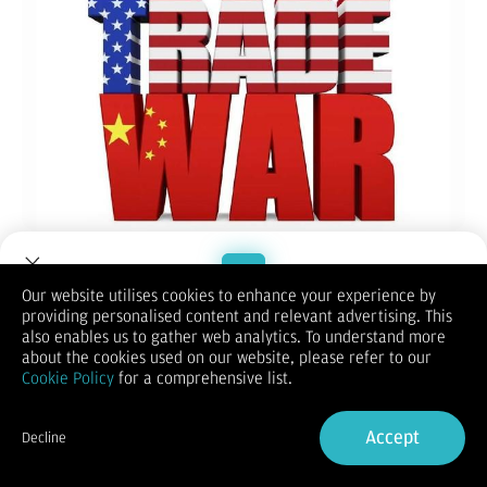
China
bersumpah tak tinggal diam atas serangan dagang yang
dikenakan Presiden
Amerika Serikat
(AS)
Donald Trump
.
Juru bicara Kementerian Perdagangan China mengatakan
Our website utilises cookies to enhance your experience by
negaranya akan mengambil langkah balasan untuk melindungi
providing personalised content and relevant advertising. This
Welcome to Dupoin.
hak dan kepentingan negaranya jika AS meningkatkan
also enables us to gather web analytics. To understand more
kebijakan tarif.
Trade with a Trusted Broker
about the cookies used on our website, please refer to our
"China akan berjuang sampai akhir jika pihak AS bersikeras
Cookie Policy
for a comprehensive list.
berjalan di jalur yang salah," kata juru bicara tersebut, Selasa
Sign Up now
(8/4) seperti dikutip Xinhua Net.
Ia menambahkan langkah balasan yang diambil China
Accept
Decline
sepenuhnya sah dan bertujuan untuk melindungi kedaulatan,
Already have an Account?
Sign in
keamanan, dan kepentingan pembangunan nasional, serta