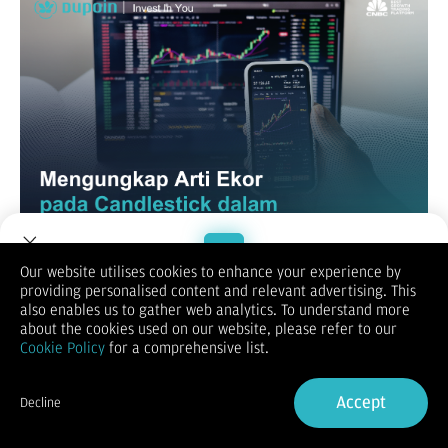
Our website utilises cookies to enhance your experience by
Dalam analisis teknikal, candlestick adalah salah satu alat
providing personalised content and relevant advertising. This
yang paling umum digunakan untuk menganalisis pergerakan
Welcome to Dupoin.
also enables us to gather web analytics. To understand more
harga dalam pasar keuangan, seperti saham, forex, dan
Trade with a Trusted Broker
about the cookies used on our website, please refer to our
komoditas. Candlestick terdiri dari tubuh (body) dan garis yang
Cookie Policy
for a comprehensive list.
disebut "ekor" (shadow atau wick).
Sign Up now
Ekor pada candlestick menyimpan informasi penting tentang
Accept
Decline
aktivitas perdagangan dan memberikan petunjuk tentang
Already have an Account?
Sign in
sentimen pasar. Artikel ini akan membahas secara detail arti
ekor pada candlestick dan bagaimana menginterpretasinya