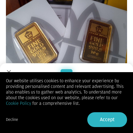
Our website utilises cookies to enhance your experience by
JAKARTA, KOMPAS.com -
Harga emas di Pegadaian hari ini
providing personalised content and relevant advertising. This
Welcome to Dupoin.
Jumat (21/2/2025), tercatat mengalami penurunan tipis.
also enables us to gather web analytics. To understand more
Trade with a Trusted Broker
Harga emas Antam dengan berat 1 gram dibanderol Rp
about the cookies used on our website, please refer to our
1.750.000, turun Rp 1.000 dibandingkan kemarin. Sementara
Cookie Policy
for a comprehensive list.
untuk pecahan 0,5 gram, harga emas mencapai Rp 927.000
Sign Up now
sedangkan untuk pecahan 2 gram, dipatok seharga Rp
Accept
3.438.000.
Decline
Sementara emas batangan dari Galeri-24 tidak mengalami
Already have an Account?
Sign in
perubahan dibandingkan sebelumnya. Harga emas Galeri-24