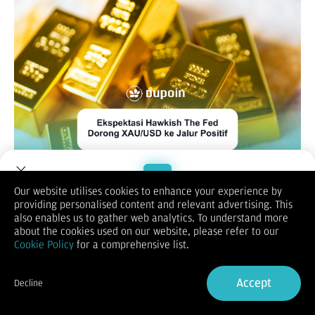
Our website utilises cookies to enhance your experience by
XAUUSD
providing personalised content and relevant advertising. This
Ekspektasi The Fed hawkish, bersama dengan risiko geopolitik
Welcome to Dupoin.
also enables us to gather web analytics. To understand more
yang persisten, meredam selera investor terhadap aset-aset
Trade with a Trusted Broker
about the cookies used on our website, please refer to our
yang lebih berisiko. Ini terbukti dari nada yang lebih lemah di
Cookie Policy
for a comprehensive list.
sekitar pasar ekuitas dan seharusnya terus bertindak sebagai
pendorong bagi safe haven Emas. Para pedagang mungkin
Sign Up now
juga memilih menunggu rilis data inflasi AS minggu ini
Accept
Decline
sebelum menempatkan posisi arah yang agresif. Meskipun
Already have an Account?
Sign in
demikian, latar belakang fundamental yang mendukung dan
munculnya beberapa aksi beli saat turun mengindikasikan