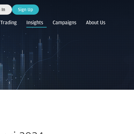
 In
Sign Up
Trading
Insights
Campaigns
About Us