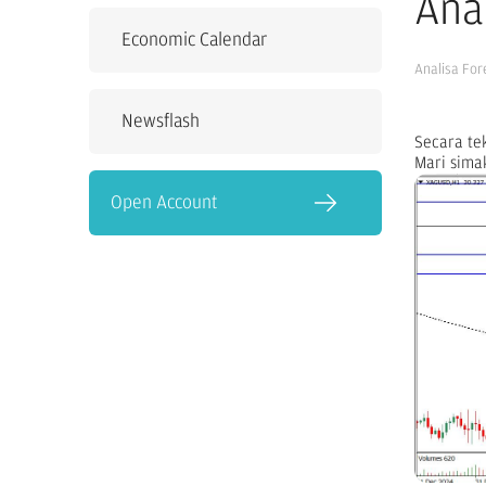
Ana
Economic Calendar
Analisa For
Newsflash
Secara tek
Mari sima
Open Account