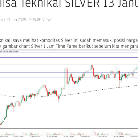
lisa Teknikal SILVER 13 Jan
ex
·
13 Jan 2025
505.8K
Views
nikal, saya melihat komoditas Silver ini sudah memasuki posisi harga
k gambar chart Silver 1 Jam Time Fame berikut sebelum kita mengana