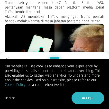
Trump sebagai presiden ke-47 Amerika Serikat (AS),
pertanyaan mengenai masa depan platform media sosial
TikTok kembali muncul.
Akankah AS memblokir TikTok, mengingat Trump pernah
hendak melakukannya di masa jabatan pertama pada 2020?
Our website utilises cookies to enhance your experience by
providing personalised content and relevant advertising. This
Welcome to Dupoin.
also enables us to gather web analytics. To understand more
Trade with a Trusted Broker
about the cookies used on our website, please refer to our
Cookie Policy
for a comprehensive list.
Sign Up now
Pada Jumat (10/1/2025), perwakilan dari perusahaan induk
Accept
TikTok, ByteDance, akan mengajukan permohonan kepada
Decline
Mahkamah Agung AS (SCOTUS) untuk mencabut pemblokiran
Already have an Account?
Sign in
yang bakal diterapkan akhir bulan ini.