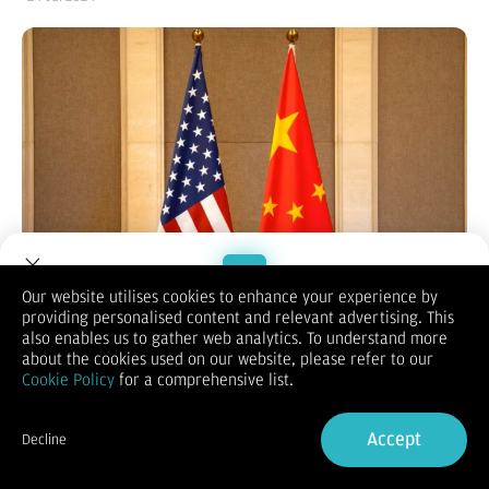
Our website utilises cookies to enhance your experience by
providing personalised content and relevant advertising. This
Welcome to Dupoin.
also enables us to gather web analytics. To understand more
Bisnis.com,
JAKARTA - Goldman Sachs Group Inc. menyatakan
Trade with a Trusted Broker
about the cookies used on our website, please refer to our
bahwa kebijakan ekonomi China kemungkinan dipengaruhi
Cookie Policy
for a comprehensive list.
oleh nasib Donald Trump di Pilpres AS 2024.
Kepala ekonom Goldman untuk Asia Pasifik Andrew
Sign Up now
Tilton mengatakan bahwa salah satu alasan mengapa China
Accept
Decline
berhati-hati dalam melakukan banyak stimulus fiskal atau
Already have an Account?
Sign in
stimulus sisi permintaan adalah risiko Trump.
"Dan saya pikir sebagian logikanya adalah: 'mari kita simpan