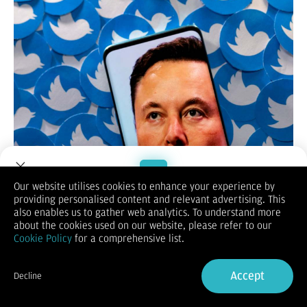
Bisnis.com,
JAKARTA – Dukungan orang terkaya di dunia, Elon
Our website utilises cookies to enhance your experience by
Musk, yang juga orang paling berpengaruh dalam industri
providing personalised content and relevant advertising. This
Welcome to Dupoin.
kendaraan listrik (EV) dengan Tesla-nya, kepada calon
also enables us to gather web analytics. To understand more
Presiden AS dari partai Republik Donald Trump memang cukup
Trade with a Trusted Broker
about the cookies used on our website, please refer to our
mengejutkan.
Cookie Policy
for a comprehensive list.
Bukan tanpa alasan, ini mengingat Trump terkenal skeptis dan
Sign Up now
anti terhadap kendaraan listrik. Tak hanya itu, pada 2022, Elon
Musk mengatakan bahwa ia tidak akan mendukung Trump dan
Accept
Decline
meminta Partai Republik untuk beralih ke generasi pemimpin
Already have an Account?
Sign in
baru.