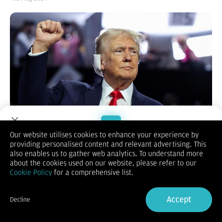
Jakarta, CNBC Indonesia -
Donald Trump blak-blakan
Our website utilises cookies to enhance your experience by
mendapat telpon berkali-kali dari CEO Meta (Facebook,
providing personalised content and relevant advertising. This
Welcome to Dupoin.
Instagram, WhatsApp) Mark Zuckerberg. Hal ini cukup
also enables us to gather web analytics. To understand more
Trade with a Trusted Broker
mengejutkan, sebab Zuckerberg selama ini dikenal sebagai
about the cookies used on our website, please refer to our
sosok yang vokal menentang kandidat presiden asal Republik
Cookie Policy
for a comprehensive list.
tersebut.
Sign Up now
Dalam interview bersama Fox, Trump mengatakan belakangan
Accept
ini kerap menerima telpon berisi permintaan maaf dari
Decline
Zuckerbeg. Pasalnya, sistem Meta AI sempat menyatakan
Already have an Account?
Sign in
upaya pembunuhan Trump tak terjadi.