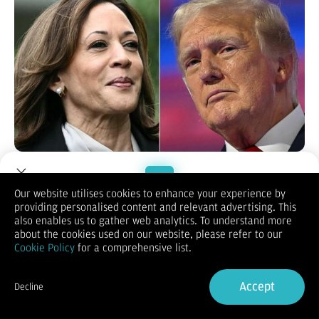
Amerika Serikat
saat ini mulai sibuk menyambut gelaran
pilpres AS
2024 yang akan berlangsung pada November
mendatang.
Our website utilises cookies to enhance your experience by
Kandidat yang akan bertanding yakni calon presiden dari
providing personalised content and relevant advertising. This
Welcome to Dupoin.
Partai Republik, Donald Trump, dan calon wakil presiden JD
also enables us to gather web analytics. To understand more
Vance.
Trade with a Trusted Broker
about the cookies used on our website, please refer to our
Sementara itu, Partai Demokrat belum menentukan siapa
Cookie Policy
for a comprehensive list.
calon yang diusungnya. Namun, sejauh ini, Wakil
Sign Up now
Presiden Kamala Harris digadang-gadang kuat bakal mewakili
Demokrat setelah Presiden Joe Biden mengundurkan diri dari
Accept
Decline
pencalonan presiden.
Already have an Account?
Sign in
Selain itu, Harris juga sudah mengantongi cukup dukungan