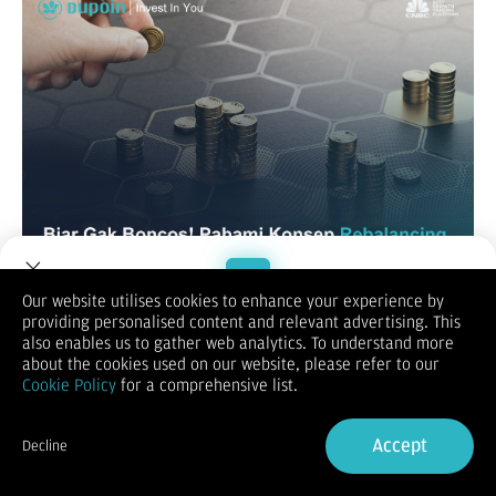
Our website utilises cookies to enhance your experience by
Membangun portofolio investasi bukan berarti “beli lalu lupa
providing personalised content and relevant advertising. This
saja”. Seiring waktu, aset Anda bisa bergeser dari alokasi awal
Welcome to Dupoin.
also enables us to gather web analytics. To understand more
akibat pergerakan pasar. Inilah saatnya melakukan
Trade with a Trusted Broker
about the cookies used on our website, please refer to our
rebalancing portofolio penyesuaian ulang agar risiko tetap
Cookie Policy
for a comprehensive list.
seimbang dan tujuan investasi tetap tercapai..
Apa Itu Rebalancing Portofolio?
Sign Up now
Rebalancing adalah proses menyesuaikan kembali proporsi
Accept
Decline
aset dalam portofolio agar sesuai dengan alokasi awal yang
Already have an Account?
Sign in
telah Anda tetapkan sesuai profil risiko dan tujuan investasi.