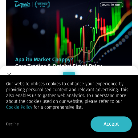
Our website utilises cookies to enhance your experience by
Menghadapi kondisi market choppy sering kali menjadi mimpi
providing personalised content and relevant advertising. This
buruk bagi para trader, terutama bagi mereka yang terbiasa
Welcome to Dupoin.
also enables us to gather web analytics. To understand more
menggunakan strategi trend following. Kondisi pasar yang
Trade with a Trusted Broker
about the cookies used on our website, please refer to our
bergerak "acak" tanpa arah tren yang jelas ini tidak hanya
Cookie Policy
for a comprehensive list.
memicu munculnya banyak sinyal palsu (false signals), tetapi
juga berisiko menguras modal akibat terkena stop loss
Sign Up now
berulang kali.
Accept
Decline
Untuk menavigasi ketidakpastian ini, memahami struktur pasar
Already have an Account?
Sign in
melalui alat bantu teknikal seperti Choppiness Index dan Chop
Zone Indicator menjadi sangat krusial. Dengan kombinasi