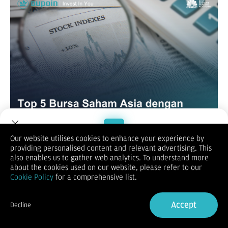
Our website utilises cookies to enhance your experience by
Kalau Anda mengikuti perkembangan pasar global, Anda
providing personalised content and relevant advertising. This
mungkin menyadari bahwa
bursa saham Asia
semakin menjadi
Welcome to Dupoin.
also enables us to gather web analytics. To understand more
pusat perhatian dunia karena pertumbuhan ekonomi yang
Trade with a Trusted Broker
about the cookies used on our website, please refer to our
dinamis, sektor teknologi yang agresif, dan peningkatan
Cookie Policy
for a comprehensive list.
investasi asing.
Tapi dari sekian banyak pasar di Asia, bursa saham mana yang
Sign Up now
terbesar di Asia? Artikel ini akan mengulas 5 bursa saham Asia
Accept
Decline
yang paling bersinar tahun ini, baik dari sisi performa indeks,
Already have an Account?
Sign in
kapitalisasi pasar, maupun minat investor.
Bursa saham Asia dengan pertumbuhan tercepat tahun ini