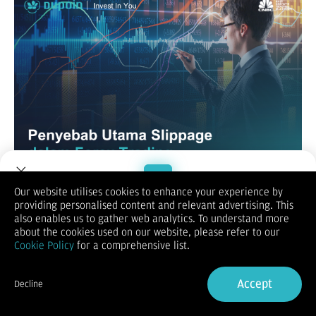
Our website utilises cookies to enhance your experience by
Slippage adalah salah satu istilah yang sering kali didengar
providing personalised content and relevant advertising. This
dalam dunia trading forex. Meskipun terkesan sepele,
Welcome to Dupoin.
also enables us to gather web analytics. To understand more
fenomena ini bisa memberikan dampak besar pada hasil
Trade with a Trusted Broker
about the cookies used on our website, please refer to our
trading Anda. Dalam artikel ini, kita akan membahas secara
Cookie Policy
for a comprehensive list.
mendalam mengenai penyebab utama slippage dalam trading
forex, serta cara-cara untuk meminimalkan dampaknya.
Sign Up now
Apa Itu Slippage dalam Trading Forex?
Accept
Decline
Sebelum membahas penyebabnya, mari kita pahami terlebih
Already have an Account?
Sign in
dahulu apa itu slippage. Slippage terjadi ketika harga eksekusi