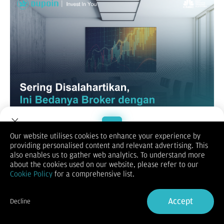
Our website utilises cookies to enhance your experience by
Pasar keuangan adalah ekosistem yang kompleks dengan
providing personalised content and relevant advertising. This
berbagai entitas yang memiliki fungsi dan regulasi yang
Welcome to Dupoin.
also enables us to gather web analytics. To understand more
berbeda. Dua entitas yang sering kali membingungkan adalah
Trade with a Trusted Broker
about the cookies used on our website, please refer to our
broker futures dan broker sekuritas. Meskipun keduanya
Cookie Policy
for a comprehensive list.
memfasilitasi transaksi keuangan, ada perbedaan mendasar
dalam definisi, fungsi, dan regulasi. Artikel ini akan membahas
Sign Up now
secara rinci perbedaan antara broker futures dan broker
Accept
Decline
sekuritas.
Already have an Account?
Sign in
Definisi Broker Futures dan Broker