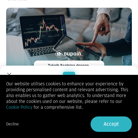
Our website utilises cookies to enhance your experience by
providing personalised content and relevant advertising. This
Welcome to Dupoin.
also enables us to gather web analytics. To understand more
Teknik scalping adalah strategi trading yang berfokus pada
Trade with a Trusted Broker
about the cookies used on our website, please refer to our
pembukaan dan penutupan posisi dalam waktu yang singkat,
Cookie Policy
for a comprehensive list.
seringkali hanya dalam hitungan menit. Tujuan utama scalping
Sign Up now
adalah mendapatkan keuntungan kecil dari pergerakan harga
kecil secara berulang-ulang.
Accept
Decline
Already have an Account?
Sign in
Salah satu alat analisis teknis yang populer digunakan dalam