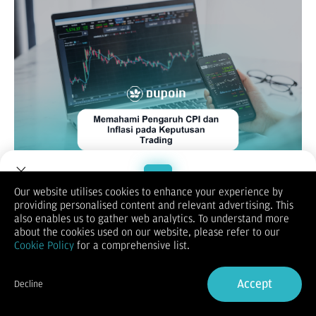
Our website utilises cookies to enhance your experience by
Memahami indikator ekonomi sangat penting untuk membuat
providing personalised content and relevant advertising. This
keputusan yang tepat dalam dunia trading. Indeks Harga
Welcome to Dupoin.
also enables us to gather web analytics. To understand more
Konsumen, atau CPI, adalah salah satu indikator yang paling
Trade with a Trusted Broker
about the cookies used on our website, please refer to our
sering diperhatikan oleh para trader. Tingkat inflasi suatu
Cookie Policy
for a comprehensive list.
negara diukur dengan CPI, yang merupakan salah satu
komponen utama yang memengaruhi kebijakan ekonomi,
Sign Up now
termasuk suku bunga bank sentral. Dalam artikel ini, kita akan
Accept
Decline
membahas hubungan antara CPI dan inflasi dan bagaimana
Already have an Account?
Sign in
keduanya dapat berdampak pada keputusan trading.