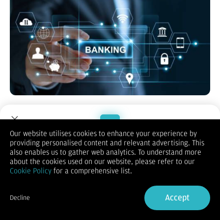
Jakarta: Zaman digital sekarang ini mendorong kita untuk
menggunakan teknologi dalam berbagai macam kehidupan,
termasuk perbankan. Salah satu contohnya adalah
mobile
Our website utilises cookies to enhance your experience by
banking
.
providing personalised content and relevant advertising. This
Welcome to Dupoin.
also enables us to gather web analytics. To understand more
Penggunaan
mobile banking
meningkat pesat dari tahun ke
Trade with a Trusted Broker
about the cookies used on our website, please refer to our
tahun. Hal ini disebabkan oleh kemudahan dan fleksibilitas
Cookie Policy
for a comprehensive list.
yang ditawarkan. Hal itu bisa membuat seseorang melakukan
Sign Up now
berbagai transaksi perbankan hanya dengan menggunakan
gadget
, tanpa harus pergi ke kantor cabang bank atau ATM.
Accept
Decline
Transaksi bisa dilakukan kapan saja dan di mana saja.
Already have an Account?
Sign in