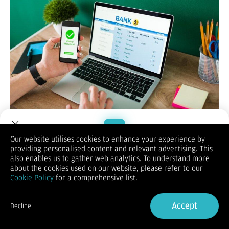
Ilustrasi cara mengatasi pinjol sebar data sebelum jatuh tempo
Our website utilises cookies to enhance your experience by
(Foto:Freepik)
providing personalised content and relevant advertising. This
Welcome to Dupoin.
JAKARTA - Ada 6 cara mengatasi pinjol sebar data sebelum
also enables us to gather web analytics. To understand more
jatuh tempo. Tentunya ini perlu diperhatikan agar nasabah
Trade with a Trusted Broker
about the cookies used on our website, please refer to our
bisa menjaga data pribadinya.
Cookie Policy
for a comprehensive list.
Berikut 6 cara mengatasi pinjol sebar data sebelum jatuh
Sign Up now
tempo:
1. Hapus Aplikasi Pinjol
Accept
Decline
Nasabah juga dapat melakukan tips ini dengan menghapus
Already have an Account?
Sign in
cache serta data aplikasi pinjol yang digunakan dan terinstal