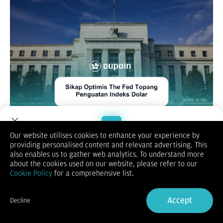
Our website utilises cookies to enhance your experience by
Indeks dolar AS menunjukkan penguatan terhadap mata uang
providing personalised content and relevant advertising. This
utama lainnya pada hari Selasa, didorong oleh sikap optimis
Welcome to Dupoin.
also enables us to gather web analytics. To understand more
Federal Reserve terhadap pertumbuhan ekonomi Amerika
Trade with a Trusted Broker
about the cookies used on our website, please refer to our
Serikat. Ketua The Fed, Jerome Powell, menolak keras
Cookie Policy
for a comprehensive list.
spekulasi tentang pemangkasan suku bunga yang lebih besar,
menegaskan bahwa langkah-langkah kebijakan moneter akan
Sign Up now
terus mendukung stabilitas ekonomi.
Accept
Decline
Kekuatan dolar AS juga berdampak pada mata uang lainnya,
Already have an Account?
Sign in
seperti dolar Australia yang tertahan setelah sebelumnya
mencapai level tertinggi sejak Februari tahun lalu. Penguatan